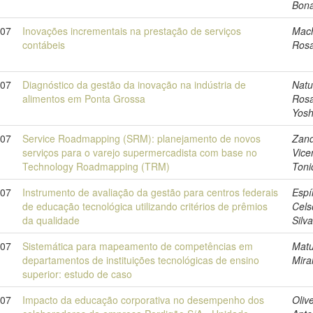
Bona
007
Inovações incrementais na prestação de serviços
Mac
contábeis
Rosa
007
Diagnóstico da gestão da inovação na indústria de
Nat
alimentos em Ponta Grossa
Ros
Yosh
007
Service Roadmapping (SRM): planejamento de novos
Zand
serviços para o varejo supermercadista com base no
Vice
Technology Roadmapping (TRM)
Toni
007
Instrumento de avaliação da gestão para centros federais
Espí
de educação tecnológica utilizando critérios de prêmios
Cels
da qualidade
Silv
007
Sistemática para mapeamento de competências em
Matu
departamentos de instituições tecnológicas de ensino
Mira
superior: estudo de caso
007
Impacto da educação corporativa no desempenho dos
Olive