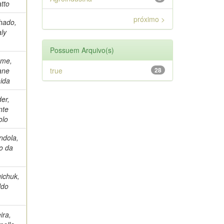
tto
próximo >
hado,
ly
Possuem Arquivo(s)
ume,
ane
true
28
ida
er,
nte
olo
ndola,
o da
a
ichuk,
ldo
ira,