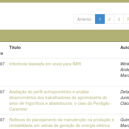
Anterior
1
2
3
Título
Auto
to
007
Inferência baseada em voxel para fMRI
Wink
And
Marc
007
Avaliação do perfil antropométrico e análise
Defa
dinamométrica dos trabalhadores da agroindústria do
Juni
setor de frigoríficos e abatedouros: o caso da Perdigão -
Clac
Carambeí
007
Reflexos do planejamento da manutenção na produção e
Guim
rentabilidade em usinas de geração de energia elétrica
Marc