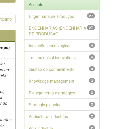
Assunto
Engenharia de Produção
27
Póximo
ENGENHARIAS::ENGENHARIA
27
DE PRODUCAO
Inovações tecnológicas
4
r(es)
Technological innovations
4
ler,
Gestão do conhecimento
3
erson
elo
Knowledge management
3
ni,
Planejamento estratégico
3
or
indo
Strategic planning
3
Agricultural industries
2
arães,
io
Agroindústria
2