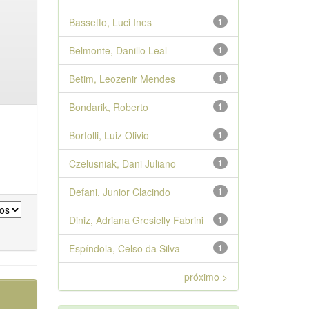
Bassetto, Luci Ines
1
Belmonte, Danillo Leal
1
Betim, Leozenir Mendes
1
Bondarik, Roberto
1
Bortolli, Luiz Olivio
1
Czelusniak, Dani Juliano
1
Defani, Junior Clacindo
1
Diniz, Adriana Gresielly Fabrini
1
Espíndola, Celso da Silva
1
próximo >