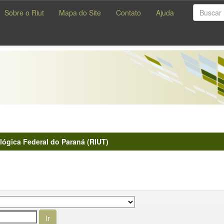
Sobre o Riut
Mapa do Site
Contato
Ajuda
lógica Federal do Paraná (RIUT)