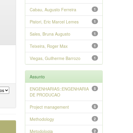
Cabau, Augusto Ferreira
1
Pistori, Eric Marcel Lemes
1
Sales, Bruna Augusto
1
Teixeira, Roger Max
1
Viegas, Guilherme Barrozo
1
Assunto
ENGENHARIAS::ENGENHARIA
5
DE PRODUCAO
Project management
5
Methodology
2
Metodologia
2