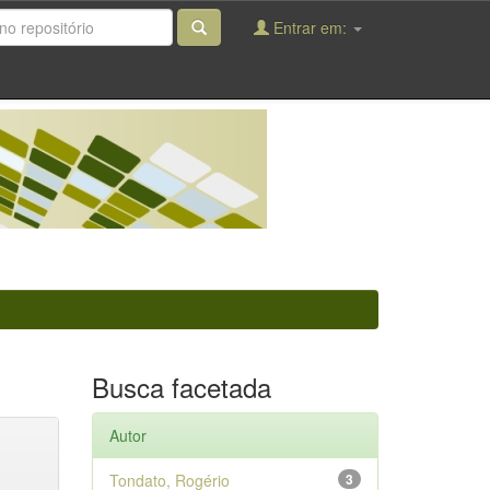
Entrar em:
Busca facetada
Autor
Tondato, Rogério
3