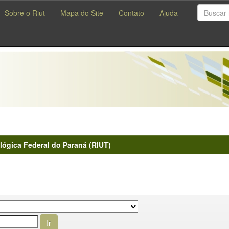
Sobre o Riut
Mapa do Site
Contato
Ajuda
lógica Federal do Paraná (RIUT)