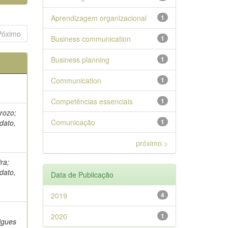
Aprendizagem organizacional
1
Póximo
Business communication
1
Business planning
1
Communication
1
Competências essenciais
1
rozo;
Comunicação
1
dato,
próximo >
ra;
dato,
Data de Publicação
2019
4
2020
1
igues