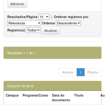
Resultados/Página
|
Ordenar registros por
Ordenar
Registro(s)
Resultado 1-1 de 1.
Anterior
1
Póximo
Conjunto de itens:
Câmpus
Programa/Curso
Data do
Título
Au
documento