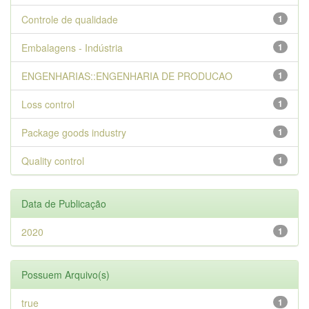
Controle de qualidade
1
Embalagens - Indústria
1
ENGENHARIAS::ENGENHARIA DE PRODUCAO
1
Loss control
1
Package goods industry
1
Quality control
1
Data de Publicação
2020
1
Possuem Arquivo(s)
true
1