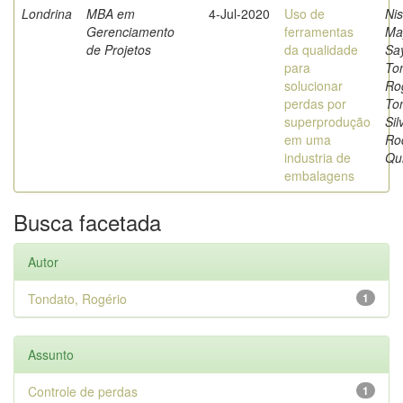
Londrina
MBA em
4-Jul-2020
Uso de
Nis
Gerenciamento
ferramentas
Ma
de Projetos
da qualidade
Say
para
To
solucionar
Ro
perdas por
To
superprodução
Sil
em uma
Ro
industria de
Qui
embalagens
Busca facetada
Autor
Tondato, Rogério
1
Assunto
Controle de perdas
1