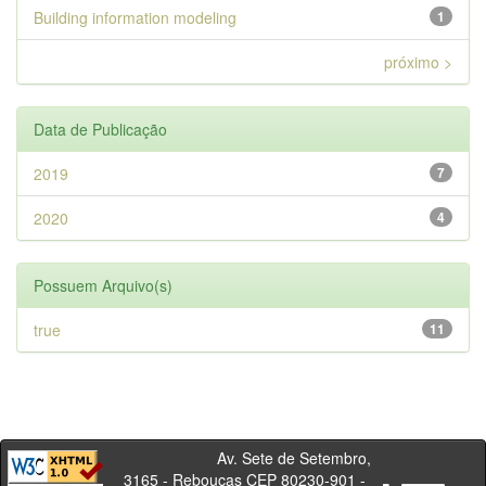
Building information modeling
1
próximo >
Data de Publicação
2019
7
2020
4
Possuem Arquivo(s)
true
11
Av. Sete de Setembro,
3165 - Rebouças CEP 80230-901 -