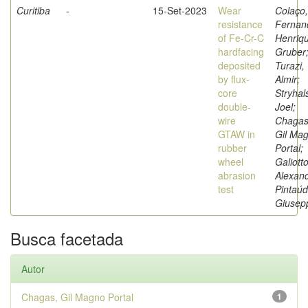
Curitiba
-
15-Set-2023
Wear
Colaço,
resistance
Fernan
of Fe-Cr-C
Henriq
hardfacing
Gruber
deposited
Turazi,
by flux-
Almir;
core
Stryhals
double-
Joel;
wire
Chagas
GTAW in
Gil Ma
rubber
Portal;
wheel
Galiotto
abrasion
Alexand
test
Pintaúd
Giusep
Busca facetada
Autor
Chagas, Gil Magno Portal
1