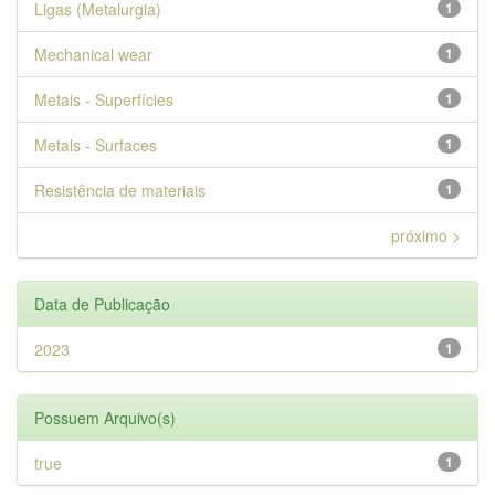
Ligas (Metalurgia)
1
Mechanical wear
1
Metais - Superfícies
1
Metals - Surfaces
1
Resistência de materiais
1
próximo >
Data de Publicação
2023
1
Possuem Arquivo(s)
true
1