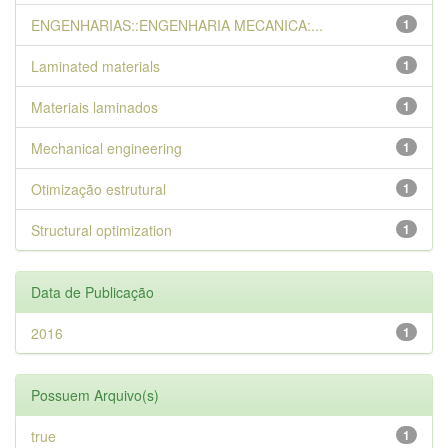
ENGENHARIAS::ENGENHARIA MECANICA:...
1
Laminated materials
1
Materiais laminados
1
Mechanical engineering
1
Otimização estrutural
1
Structural optimization
1
Data de Publicação
2016
1
Possuem Arquivo(s)
true
1