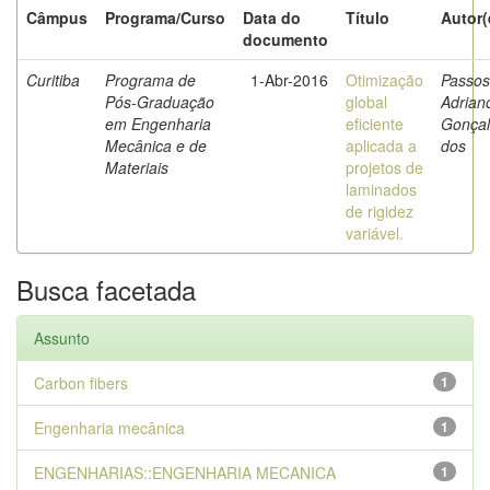
Câmpus
Programa/Curso
Data do
Título
Autor(
documento
Curitiba
Programa de
1-Abr-2016
Otimização
Passos
Pós-Graduação
global
Adrian
em Engenharia
eficiente
Gonçal
Mecânica e de
aplicada a
dos
Materiais
projetos de
laminados
de rigidez
variável.
Busca facetada
Assunto
Carbon fibers
1
Engenharia mecânica
1
ENGENHARIAS::ENGENHARIA MECANICA
1