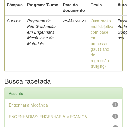
Câmpus
Programa/Curso
Data do
Título
Auto
documento
Curitiba
Programa de
25-Mar-2020
Otimização
Pass
Pós-Graduação
multiobjetivo
Adri
em Engenharia
com base
Gonç
Mecânica e de
em
dos
Materiais
processo
gaussiano
de
regressão
(Kriging)
Busca facetada
Assunto
Engenharia Mecânica
1
ENGENHARIAS::ENGENHARIA MECANICA
1