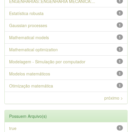
ENGENHARIAS::ENGENHARIA MECANICA:...
1
Estatística robusta
1
Gaussian processes
1
Mathematical models
1
Mathematical optimization
1
Modelagem - Simulação por computador
1
Modelos matemáticos
1
Otimização matemática
1
próximo >
Possuem Arquivo(s)
true
1