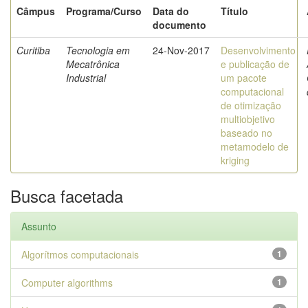
Câmpus
Programa/Curso
Data do
Título
documento
Curitiba
Tecnologia em
24-Nov-2017
Desenvolvimento
Mecatrônica
e publicação de
Industrial
um pacote
computacional
de otimização
multiobjetivo
baseado no
metamodelo de
kriging
Busca facetada
Assunto
Algorítmos computacionais
1
Computer algorithms
1