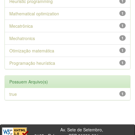
Heuristic programming
1
Mathematical optimization
1
Mecatrônica
1
Mechatronics
1
Otimização matemática
1
Programação heurística
1
Possuem Arquivo(s)
true
1
Av. Sete de Setembro,