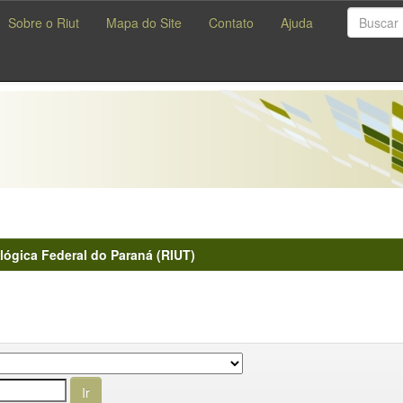
Sobre o Riut
Mapa do Site
Contato
Ajuda
lógica Federal do Paraná (RIUT)