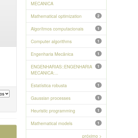
MECANICA
Mathematical optimization
2
Algorítmos computacionais
1
Computer algorithms
1
Engenharia Mecânica
1
ENGENHARIAS::ENGENHARIA
1
MECANICA:...
Estatística robusta
1
Gaussian processes
1
Heuristic programming
1
Mathematical models
1
próximo >