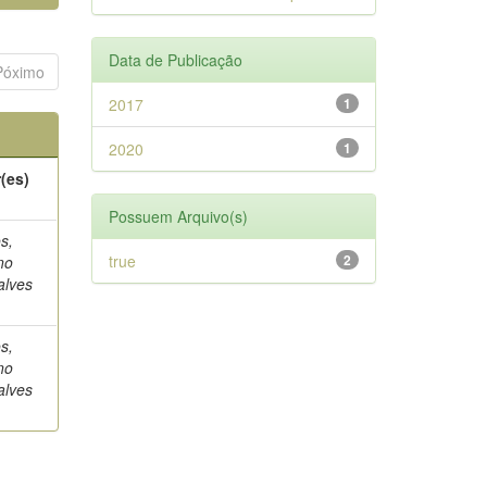
Data de Publicação
Póximo
2017
1
2020
1
(es)
Possuem Arquivo(s)
s,
true
2
no
alves
s,
no
alves