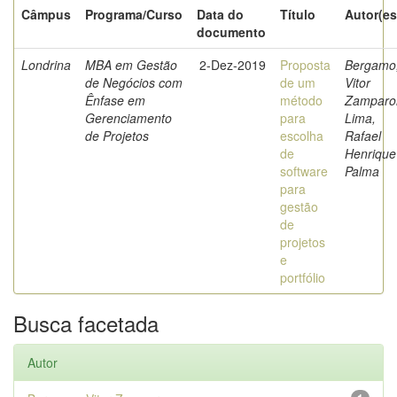
Câmpus
Programa/Curso
Data do
Título
Autor(es
documento
Londrina
MBA em Gestão
2-Dez-2019
Proposta
Bergamo
de Negócios com
de um
Vitor
Ênfase em
método
Zamparo
Gerenciamento
para
Lima,
de Projetos
escolha
Rafael
de
Henrique
software
Palma
para
gestão
de
projetos
e
portfólio
Busca facetada
Autor