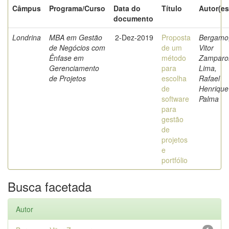
Câmpus
Programa/Curso
Data do
Título
Autor(es
documento
Londrina
MBA em Gestão
2-Dez-2019
Proposta
Bergamo
de Negócios com
de um
Vitor
Ênfase em
método
Zamparo
Gerenciamento
para
Lima,
de Projetos
escolha
Rafael
de
Henrique
software
Palma
para
gestão
de
projetos
e
portfólio
Busca facetada
Autor