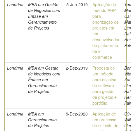
Londrina
MBA em Gestão
5-Jun-2019
Aplicação do
Tuc
de Negócios com
método AHP
Mar
Ênfase em
para
Car
Gerenciamento
priorização de
Mat
de Projetos
projetos em
Lim
um
Raf
desenvolvedor
Hen
de plataforma
Pa
de e-
commerce
Londrina
MBA em Gestão
2-Dez-2019
Proposta de
Be
de Negócios com
um método
Vit
Ênfase em
para escolha
Za
Gerenciamento
de software
Lim
de Projetos
para gestão
Raf
de projetos e
Hen
portfólio
Pa
Londrina
MBA em
5-Dez-2020
Aplicação de
Oli
Gerenciamento
um processo
Wil
de Projetos
de seleção de
Lim