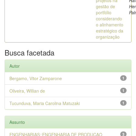
projetos na
Raf
gestão de
Hen
portfólio
Pa
considerando
o alinhamento
estratégico da
organização
Busca facetada
Autor
Bergamo, Vitor Zamparone
1
Oliveira, Willian de
1
Tucunduva, Maria Carolina Matuzaki
1
Assunto
ENGENHARIAS::ENGENHARIA DE PRODUCAO
3