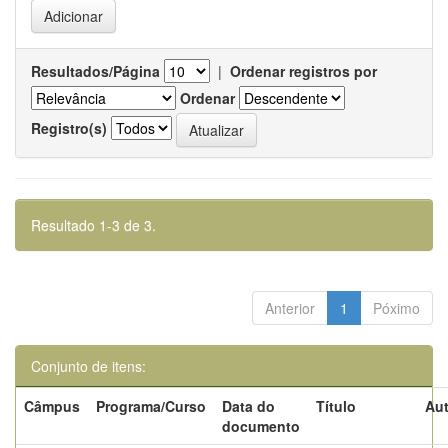
Resultados/Página
|
Ordenar registros por
Ordenar
Registro(s)
Resultado 1-3 de 3.
Anterior
1
Póximo
Conjunto de itens:
Câmpus
Programa/Curso
Data do
Título
Aut
documento