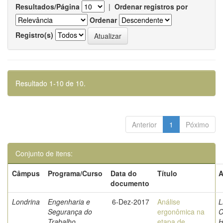
Resultados/Página
|
Ordenar registros por
Ordenar
Registro(s)
Resultado 1-10 de 10.
Anterior
1
Póximo
Conjunto de itens:
Câmpus
Programa/Curso
Data do
Título
A
documento
Londrina
Engenharia e
6-Dez-2017
Análise
L
Segurança do
ergonômica na
C
Trabalho
etapa de
H