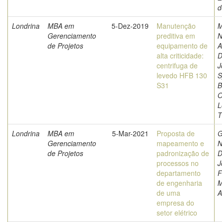
d
Londrina
MBA em
5-Dez-2019
Manutenção
M
Gerenciamento
preditiva em
N
de Projetos
equipamento de
A
alta criticidade:
D
centrifuga de
J
levedo HFB 130
S
S31
B
O
L
T
Londrina
MBA em
5-Mar-2021
Proposta de
G
Gerenciamento
mapeamento e
N
de Projetos
padronização de
D
processos no
J
departamento
F
de engenharia
M
de uma
A
empresa do
setor elétrico