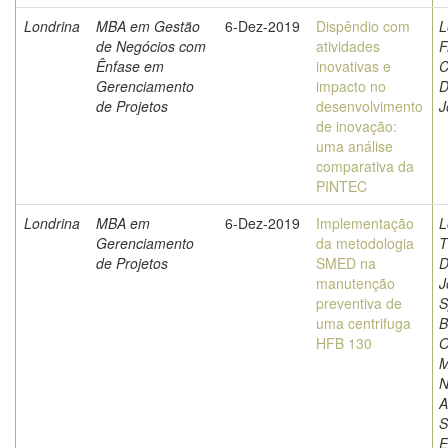
Londrina
MBA em Gestão
6-Dez-2019
Dispêndio com
L
de Negócios com
atividades
F
Ênfase em
inovativas e
C
Gerenciamento
impacto no
D
de Projetos
desenvolvimento
J
de inovação:
uma análise
comparativa da
PINTEC
Londrina
MBA em
6-Dez-2019
Implementação
L
Gerenciamento
da metodologia
T
de Projetos
SMED na
D
manutenção
J
preventiva de
S
uma centrifuga
B
HFB 130
O
M
N
A
S
E