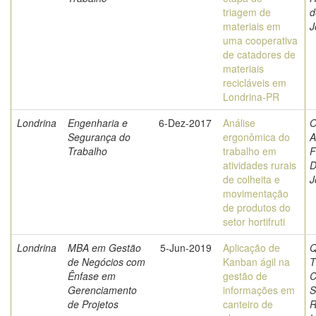
triagem de
d
materiais em
J
uma cooperativa
de catadores de
materiais
recicláveis em
Londrina-PR
Londrina
Engenharia e
6-Dez-2017
Análise
O
Segurança do
ergonômica do
A
Trabalho
trabalho em
F
atividades rurais
D
de colheita e
J
movimentação
de produtos do
setor hortifruti
Londrina
MBA em Gestão
5-Jun-2019
Aplicação de
Q
de Negócios com
Kanban ágil na
T
Ênfase em
gestão de
C
Gerenciamento
informações em
S
de Projetos
canteiro de
R