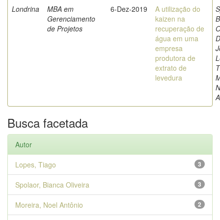
Londrina
MBA em
6-Dez-2019
A utilização do
S
Gerenciamento
kaizen na
B
de Projetos
recuperação de
O
água em uma
D
empresa
J
produtora de
L
extrato de
T
levedura
M
N
A
Busca facetada
Autor
Lopes, Tiago
3
Spolaor, Bianca Oliveira
3
Moreira, Noel Antônio
2