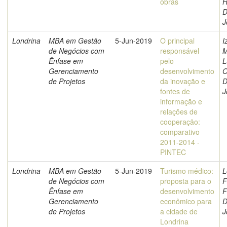
obras
H
D
J
Londrina
MBA em Gestão
5-Jun-2019
O principal
I
de Negócios com
responsável
M
Ênfase em
pelo
L
Gerenciamento
desenvolvimento
O
de Projetos
da inovação e
D
fontes de
J
informação e
relações de
cooperação:
comparativo
2011-2014 -
PINTEC
Londrina
MBA em Gestão
5-Jun-2019
Turismo médico:
L
de Negócios com
proposta para o
F
Ênfase em
desenvolvimento
F
Gerenciamento
econômico para
D
de Projetos
a cidade de
J
Londrina