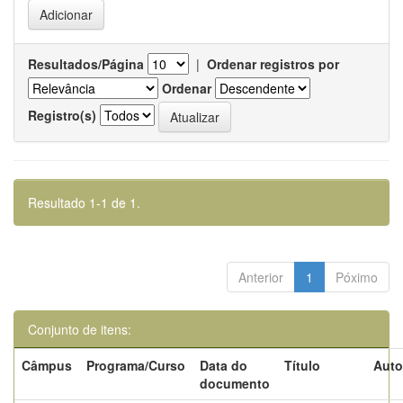
Resultados/Página
|
Ordenar registros por
Ordenar
Registro(s)
Resultado 1-1 de 1.
Anterior
1
Póximo
Conjunto de itens:
Câmpus
Programa/Curso
Data do
Título
Auto
documento