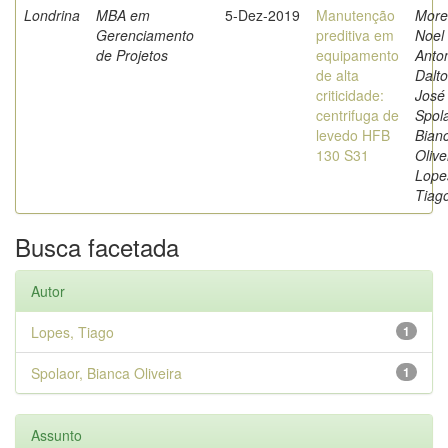
Londrina
MBA em
5-Dez-2019
Manutenção
More
Gerenciamento
preditiva em
Noel
de Projetos
equipamento
Anton
de alta
Dalto
criticidade:
José 
centrifuga de
Spola
levedo HFB
Bian
130 S31
Olive
Lope
Tiag
Busca facetada
Autor
Lopes, Tiago
1
Spolaor, Bianca Oliveira
1
Assunto