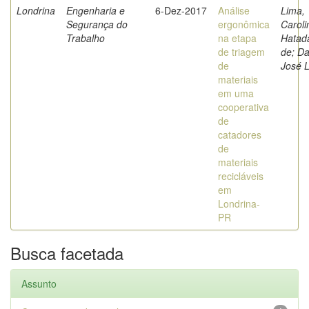
Londrina
Engenharia e
6-Dez-2017
Análise
Lima,
Segurança do
ergonômica
Caroli
Trabalho
na etapa
Hatad
de triagem
de; Da
de
José L
materiais
em uma
cooperativa
de
catadores
de
materiais
recicláveis
em
Londrina-
PR
Busca facetada
Assunto