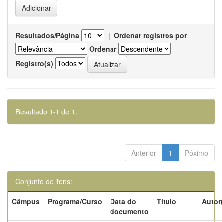
Resultados/Página
|
Ordenar registros por
Ordenar
Registro(s)
Resultado 1-1 de 1.
Anterior
1
Póximo
Conjunto de itens:
Câmpus
Programa/Curso
Data do
Título
Autor
documento