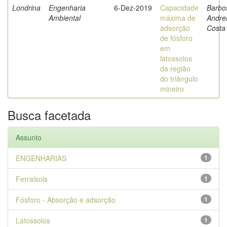
Londrina
Engenharia
6-Dez-2019
Capacidade
Barbo
Ambiental
máxima de
Andre
adsorção
Costa
de fósforo
em
latossolos
da região
do triângulo
mineiro
Busca facetada
Assunto
ENGENHARIAS
1
Ferralsols
1
Fósforo - Absorção e adsorção
1
Latossolos
1