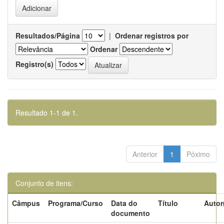
Resultados/Página
|
Ordenar registros por
Ordenar
Registro(s)
Resultado 1-1 de 1.
Anterior
1
Póximo
Conjunto de itens:
Câmpus
Programa/Curso
Data do
Título
Autor
documento