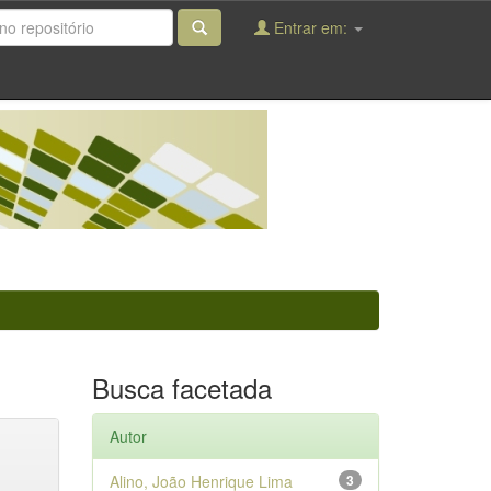
Entrar em:
Busca facetada
Autor
Alino, João Henrique Lima
3