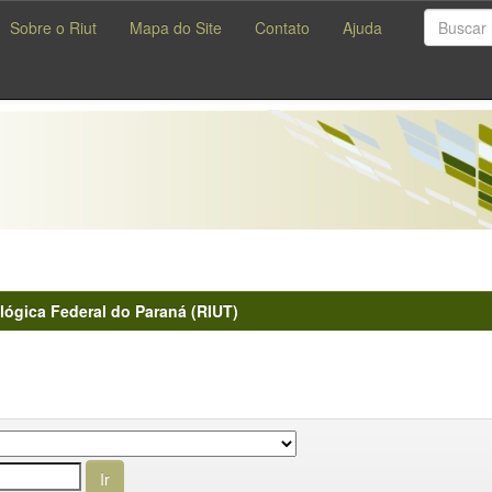
Sobre o Riut
Mapa do Site
Contato
Ajuda
lógica Federal do Paraná (RIUT)