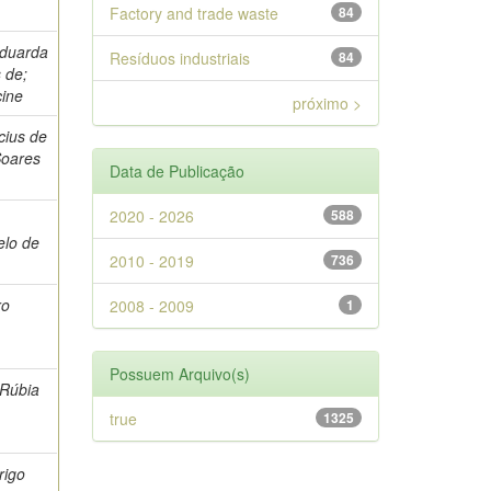
Factory and trade waste
84
Eduarda
Resíduos industriais
84
 de;
cine
próximo >
cius de
Soares
Data de Publicação
2020 - 2026
588
elo de
2010 - 2019
736
ro
2008 - 2009
1
Possuem Arquivo(s)
 Rúbia
true
1325
rigo