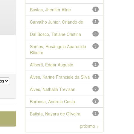
Bastos, Jhenifer Aline
3
Carvalho Junior, Orlando de
3
Dal Bosco, Tatiane Cristina
3
Santos, Rosângela Aparecida
3
Ribeiro
Aliberti, Edgar Augusto
2
Alves, Karine Franciele da Silva
2
Alves, Nathália Trevisan
2
Barbosa, Andreia Costa
2
Batista, Nayara de Oliveira
2
próximo >