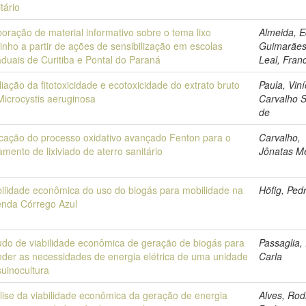
tário
boração de material informativo sobre o tema lixo
Almeida, 
inho a partir de ações de sensibilização em escolas
Guimarães
aduais de Curitiba e Pontal do Paraná
Leal, Fran
liação da fitotoxicidade e ecotoxicidade do extrato bruto
Paula, Viní
Microcystis aeruginosa
Carvalho 
de
icação do processo oxidativo avançado Fenton para o
Carvalho,
amento de lixiviado de aterro sanitário
Jônatas M
bilidade econômica do uso do biogás para mobilidade na
Höfig, Ped
enda Córrego Azul
udo de viabilidade econômica de geração de biogás para
Passaglia,
nder as necessidades de energia elétrica de uma unidade
Carla
suinocultura
lise da viabilidade econômica da geração de energia
Alves, Rod