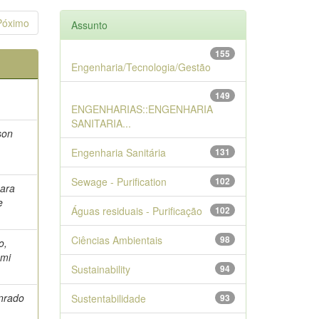
Póximo
Assunto
155
Engenharia/Tecnologia/Gestão
149
ENGENHARIAS::ENGENHARIA
SANITARIA...
son
Engenharia Sanitária
131
Sewage - Purification
102
mara
e
Águas residuais - Purificação
102
Ciências Ambientais
98
o,
emi
Sustainability
94
nrado
Sustentabilidade
93