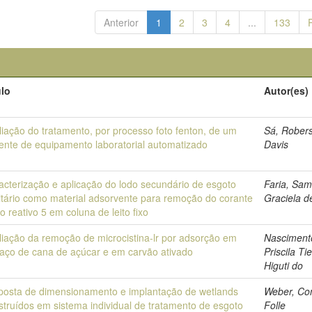
Anterior
1
2
3
4
...
133
ulo
Autor(es)
liação do tratamento, por processo foto fenton, de um
Sá, Rober
uente de equipamento laboratorial automatizado
Davis
acterização e aplicação do lodo secundário de esgoto
Faria, Sa
itário como material adsorvente para remoção do corante
Graciela d
o reativo 5 em coluna de leito fixo
liação da remoção de microcistina-lr por adsorção em
Nasciment
aço de cana de açúcar e em carvão ativado
Priscila Ti
Higuti do
posta de dimensionamento e implantação de wetlands
Weber, Co
struídos em sistema individual de tratamento de esgoto
Folle