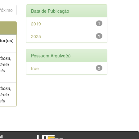
Póximo
Data de Publicação
2019
1
2025
1
tor(es)
Possuem Arquivo(s)
rbosa,
dreia
true
2
sta
rbosa,
dreia
sta
- PR - Brasil