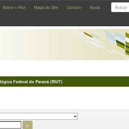
Sobre o Riut
Mapa do Site
Contato
Ajuda
lógica Federal do Paraná (RIUT)