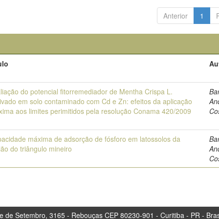
Anterior
1
ulo
Au
liação do potencial fitorremediador de Mentha Crispa L.
Ba
tivado em solo contaminado com Cd e Zn: efeitos da aplicação
An
xima aos limites perimitidos pela resolução Conama 420/2009
Co
acidade máxima de adsorção de fósforo em latossolos da
Ba
ião do triângulo mineiro
An
Co
tembro, 3165 - Rebouças CEP 80230-901 - Curitiba 