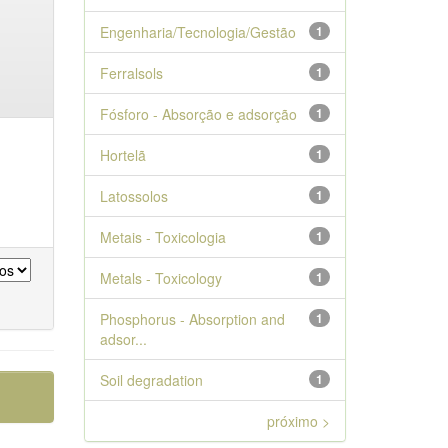
Engenharia/Tecnologia/Gestão
1
Ferralsols
1
Fósforo - Absorção e adsorção
1
Hortelã
1
Latossolos
1
Metais - Toxicologia
1
Metals - Toxicology
1
Phosphorus - Absorption and
1
adsor...
Soil degradation
1
próximo >