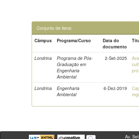
Conjunto de itens:
Câmpus
Programa/Curso
Data do
Tít
documento
Londrina
Programa de Pós-
2-Set-2025
Ava
Graduação em
cul
Engenharia
pró
Ambiental
Londrina
Engenharia
6-Dez-2019
Cap
Ambiental
reg
Av. Sete de Se