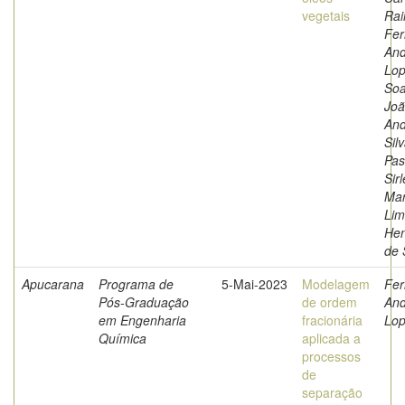
vegetais
Rai
Fer
And
Lop
Soa
Joã
An
Silv
Pas
Sirl
Mar
Lim
Hen
de 
Apucarana
Programa de
5-Mai-2023
Modelagem
Fer
Pós-Graduação
de ordem
And
em Engenharia
fracionária
Lo
Química
aplicada a
processos
de
separação