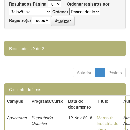
Resultados/Página
|
Ordenar registros por
Ordenar
Registro(s)
Resultado 1-2 de 2.
Anterior
1
Póximo
Conjunto de itens:
Câmpus
Programa/Curso
Data do
Título
Aut
documento
Apucarana
Engenharia
12-Nov-2018
Marasul:
Ara
Química
indústria de
An
óleos
Car