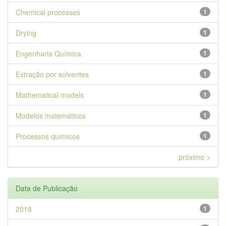
Chemical processes
1
Drying
1
Engenharia Química
1
Extração por solventes
1
Mathematical models
1
Modelos matemáticos
1
Processos químicos
1
próximo >
Data de Publicação
2018
1