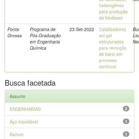
heterogêneo
para produção
de biodiesel
Ponta
Programa de
23-Set-2022
Catalisadores
Bu
Grossa
Pós-Graduação
sol-gel
Li
em Engenharia
estruturados
Ner
Química
para remoção
de bário em
processo
contínuo
Busca facetada
Assunto
ENGENHARIAS
2
Aço inoxidável
1
Barium
1