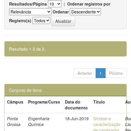
Resultados/Página
|
Ordenar registros por
Ordenar
Registro(s)
Resultado 1-2 de 2.
Anterior
1
Póximo
Conjunto de itens:
Câmpus
Programa/Curso
Data do
Título
Au
documento
Ponta
Engenharia
18-Jun-2019
Síntese e
Bu
Grossa
Química
caracterização
Li
de catalisador
Ner