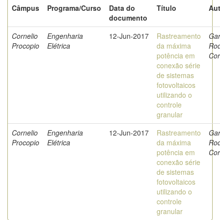
Câmpus
Programa/Curso
Data do
Título
Aut
documento
Cornelio
Engenharia
12-Jun-2017
Rastreamento
Gar
Procopio
Elétrica
da máxima
Rod
potência em
Cor
conexão série
de sistemas
fotovoltaicos
utilizando o
controle
granular
Cornelio
Engenharia
12-Jun-2017
Rastreamento
Gar
Procopio
Elétrica
da máxima
Rod
potência em
Cor
conexão série
de sistemas
fotovoltaicos
utilizando o
controle
granular