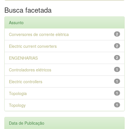
Busca facetada
Assunto
Conversores de corrente elétrica
2
Electric current converters
2
ENGENHARIAS
2
Controladores elétricos
1
Electric controllers
1
Topologia
1
Topology
1
Data de Publicação