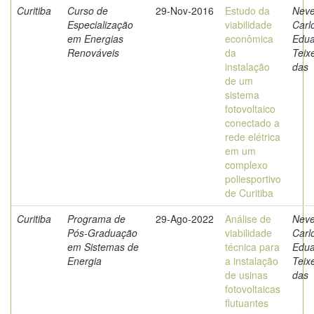
Curitiba
Curso de
29-Nov-2016
Estudo da
Neve
Especialização
viabilidade
Carl
em Energias
econômica
Edua
Renováveis
da
Teix
instalação
das
de um
sistema
fotovoltaico
conectado a
rede elétrica
em um
complexo
poliesportivo
de Curitiba
Curitiba
Programa de
29-Ago-2022
Análise de
Neve
Pós-Graduação
viabilidade
Carl
em Sistemas de
técnica para
Edua
Energia
a instalação
Teix
de usinas
das
fotovoltaicas
flutuantes