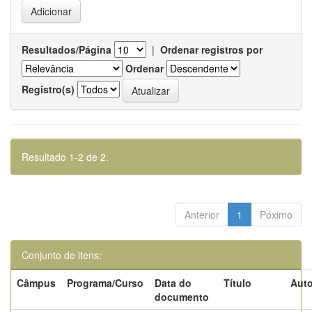
Resultados/Página
|
Ordenar registros por
Ordenar
Registro(s)
Resultado 1-2 de 2.
Anterior
1
Póximo
Conjunto de itens:
Câmpus
Programa/Curso
Data do
Título
Auto
documento