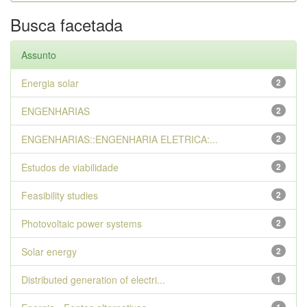
Busca facetada
Assunto
Energia solar
2
ENGENHARIAS
2
ENGENHARIAS::ENGENHARIA ELETRICA:...
2
Estudos de viabilidade
2
Feasibility studies
2
Photovoltaic power systems
2
Solar energy
2
Distributed generation of electri...
1