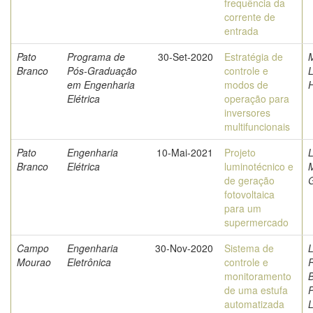
frequência da
corrente de
entrada
Pato
Programa de
30-Set-2020
Estratégia de
M
Branco
Pós-Graduação
controle e
L
em Engenharia
modos de
Elétrica
operação para
inversores
multifuncionais
Pato
Engenharia
10-Mai-2021
Projeto
L
Branco
Elétrica
luminotécnico e
de geração
fotovoltaica
para um
supermercado
Campo
Engenharia
30-Nov-2020
Sistema de
Mourao
Eletrônica
controle e
monitoramento
B
de uma estufa
P
automatizada