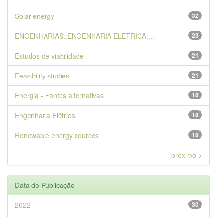
Solar energy
32
ENGENHARIAS::ENGENHARIA ELETRICA:...
23
Estudos de viabilidade
21
Feasibility studies
21
Energia - Fontes alternativas
18
Engenharia Elétrica
18
Renewable energy sources
18
próximo >
Data de Publicação
2022
30