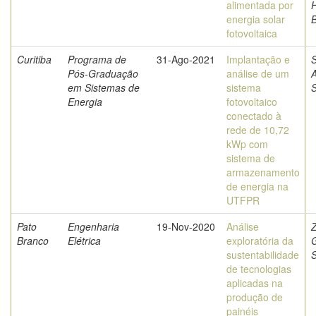
alimentada por
energia solar
B
fotovoltaica
Curitiba
Programa de
31-Ago-2021
Implantação e
Pós-Graduação
análise de um
A
em Sistemas de
sistema
S
Energia
fotovoltaico
conectado à
rede de 10,72
kWp com
sistema de
armazenamento
de energia na
UTFPR
Pato
Engenharia
19-Nov-2020
Análise
Branco
Elétrica
exploratória da
G
sustentabilidade
S
de tecnologias
aplicadas na
produção de
painéis