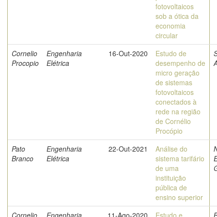
fotovoltaicos
sob a ótica da
economia
circular
Cornelio
Engenharia
16-Out-2020
Estudo de
S
Procopio
Elétrica
desempenho de
micro geração
de sistemas
fotovoltaicos
conectados à
rede na região
de Cornélio
Procópio
Pato
Engenharia
22-Out-2021
Análise do
N
Branco
Elétrica
sistema tarifário
E
de uma
G
instituição
pública de
ensino superior
Cornelio
Engenharia
11-Ago-2020
Estudo e