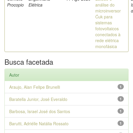
Procopio
Elétrica
análise do
I
microinversor
Ćuk para
sistemas
fotovoltaicos
conectados à
rede elétrica
monofásica
Busca facetada
Autor
Araujo, Alan Felipe Brunelli
1
Baratella Junior, José Everaldo
1
Barbosa, Israel José dos Santos
1
Barutti, Adriélle Natália Rossato
1