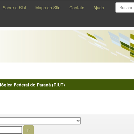
Sobre o Riut
Mapa do Site
Contato
Ajuda
lógica Federal do Paraná (RIUT)