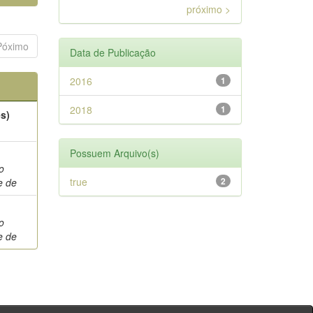
próximo >
Póximo
Data de Publicação
2016
1
2018
1
es)
Possuem Arquivo(s)
,
no
true
2
e de
,
no
e de