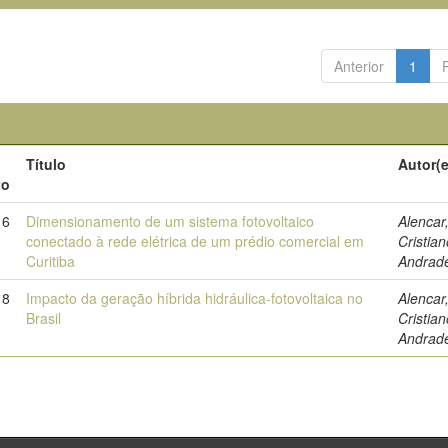
Anterior
1
Título
Autor(
to
16
Dimensionamento de um sistema fotovoltaico
Alencar
conectado à rede elétrica de um prédio comercial em
Cristia
Curitiba
Andrad
18
Impacto da geração híbrida hidráulica-fotovoltaica no
Alencar
Brasil
Cristia
Andrad