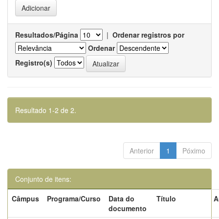
Resultados/Página
|
Ordenar registros por
Ordenar
Registro(s)
Resultado 1-2 de 2.
Anterior
1
Póximo
Conjunto de itens:
Câmpus
Programa/Curso
Data do
Título
A
documento