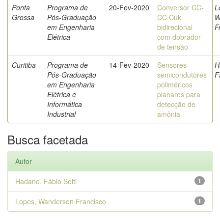
Ponta
Programa de
20-Fev-2020
Conversor CC-
L
Grossa
Pós-Graduação
CC Cúk
W
em Engenharia
bidirecional
F
Elétrica
com dobrador
de tensão
Curitiba
Programa de
14-Fev-2020
Sensores
H
Pós-Graduação
semicondutores
F
em Engenharia
poliméricos
Elétrica e
planares para
Informática
detecção de
Industrial
amônia
Busca facetada
Autor
Hadano, Fábio Seiti
1
Lopes, Wanderson Francisco
1