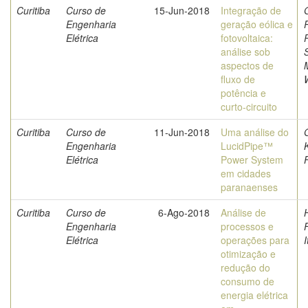
Curitiba
Curso de
15-Jun-2018
Integração de
Engenharia
geração eólica e
Elétrica
fotovoltaica:
análise sob
aspectos de
fluxo de
potência e
curto-circuito
Curitiba
Curso de
11-Jun-2018
Uma análise do
Engenharia
LucidPipe™
Elétrica
Power System
em cidades
paranaenses
Curitiba
Curso de
6-Ago-2018
Análise de
Engenharia
processos e
F
Elétrica
operações para
I
otimização e
redução do
consumo de
energia elétrica