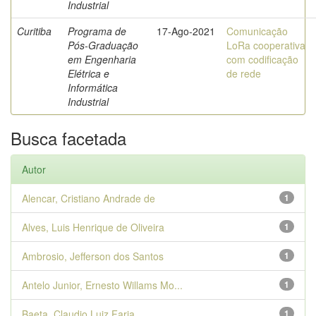
Industrial
Curitiba
Programa de
17-Ago-2021
Comunicação
Pós-Graduação
LoRa cooperativa
em Engenharia
com codificação
Elétrica e
de rede
Informática
Industrial
Busca facetada
Autor
Alencar, Cristiano Andrade de
1
Alves, Luis Henrique de Oliveira
1
Ambrosio, Jefferson dos Santos
1
Antelo Junior, Ernesto Willams Mo...
1
Baeta, Claudio Luiz Faria
1