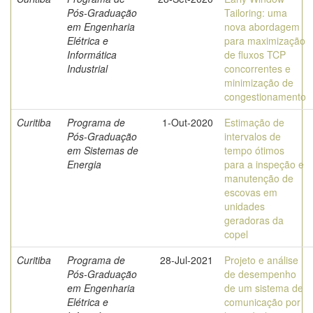
Pós-Graduação
Tailoring: uma
em Engenharia
nova abordagem
Elétrica e
para maximização
Informática
de fluxos TCP
Industrial
concorrentes e
minimização de
congestionamento
Curitiba
Programa de
1-Out-2020
Estimação de
Pós-Graduação
intervalos de
em Sistemas de
tempo ótimos
Energia
para a inspeção e
manutenção de
escovas em
unidades
geradoras da
copel
Curitiba
Programa de
28-Jul-2021
Projeto e análise
Pós-Graduação
de desempenho
em Engenharia
de um sistema de
Elétrica e
comunicação por