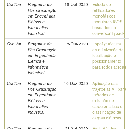
Curitiba
Programa de
16-Out-2020
Estudo de
Pós-Graduação
retificadores
em Engenharia
monofásicos
Elétrica e
modulares ISOS
Informática
baseados no
Industrial
conversor flyback
Curitiba
Programa de
8-Out-2020
Lopofly: técnica
Pós-Graduação
de otimização de
em Engenharia
localização e
Elétrica e
posicionamento
Informática
para redes aéreas
Industrial
Curitiba
Programa de
10-Dez-2020
Aplicação das
Pós-Graduação
trajetórias V-I para
em Engenharia
métodos de
Elétrica e
extração de
Informática
características e
Industrial
classificação de
cargas elétricas
Curitiba
Programa de
28-Set-2020
Early Window