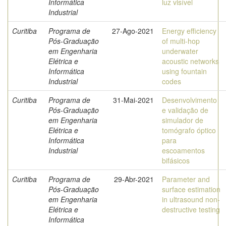
Informática
luz visível
Industrial
Curitiba
Programa de
27-Ago-2021
Energy efficiency
Pós-Graduação
of multi-hop
em Engenharia
underwater
Elétrica e
acoustic networks
Informática
using fountain
Industrial
codes
Curitiba
Programa de
31-Mai-2021
Desenvolvimento
Pós-Graduação
e validação de
em Engenharia
simulador de
Elétrica e
tomógrafo óptico
Informática
para
Industrial
escoamentos
bifásicos
Curitiba
Programa de
29-Abr-2021
Parameter and
Pós-Graduação
surface estimation
em Engenharia
in ultrasound non-
Elétrica e
destructive testing
Informática