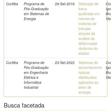
Curitiba
Programa de
29-Set-2016
Detecção de
Cos
Pós-Graduação
barra
Igo
em Sistemas de
quebrada em
Bru
Energia
rotores de
Vie
motores de
indução
através da
análise da
deformação
dinâmica do
estator
Curitiba
Programa de
23-Set-2022
Sistemas de
Cos
Pós-Graduação
sensoriamento
Igo
em Engenharia
ópticos
Bru
Elétrica e
distribuídos
Vie
Informática
aplicados ao
Industrial
setor de
energia
Busca facetada