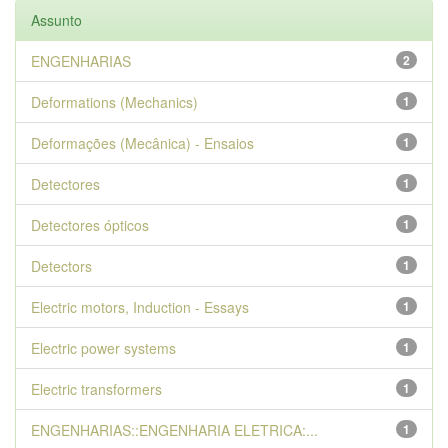
Assunto
ENGENHARIAS
2
Deformations (Mechanics)
1
Deformações (Mecânica) - Ensaios
1
Detectores
1
Detectores ópticos
1
Detectors
1
Electric motors, Induction - Essays
1
Electric power systems
1
Electric transformers
1
ENGENHARIAS::ENGENHARIA ELETRICA:...
1