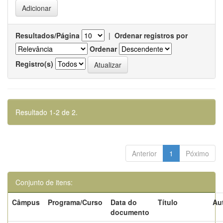
Resultados/Página
|
Ordenar registros por
Ordenar
Registro(s)
Resultado 1-2 de 2.
Anterior
1
Póximo
Conjunto de itens:
Câmpus
Programa/Curso
Data do
Título
Au
documento