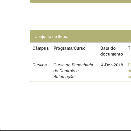
Conjunto de itens:
Câmpus
Programa/Curso
Data do
T
documento
Curitiba
Curso de Engenharia
4-Dez-2018
R
de Controle e
d
Automação
e