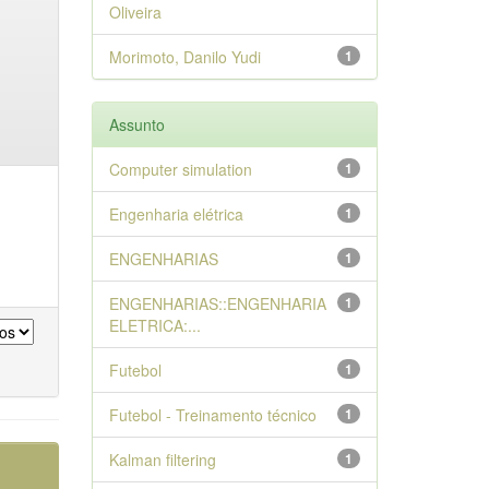
Oliveira
Morimoto, Danilo Yudi
1
Assunto
Computer simulation
1
Engenharia elétrica
1
ENGENHARIAS
1
ENGENHARIAS::ENGENHARIA
1
ELETRICA:...
Futebol
1
Futebol - Treinamento técnico
1
Kalman filtering
1