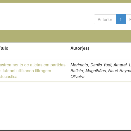
Anterior
1
ítulo
Autor(es)
astreamento de atletas em partidas
Morimoto, Danilo Yudi; Amaral, 
e futebol utilizando filtragem
Batista; Magalhães, Nauê Rayn
stocástica
Oliveira