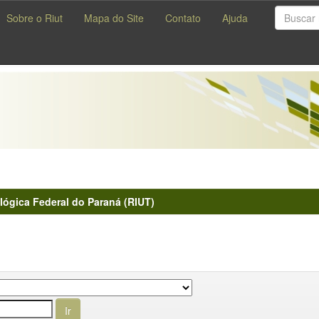
Sobre o Riut
Mapa do Site
Contato
Ajuda
lógica Federal do Paraná (RIUT)