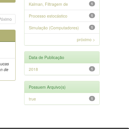
Kalman, Filtragem de
1
Processo estocástico
1
Póximo
Simulação (Computadores)
1
próximo >
Data de Publicação
Lucas
2018
1
an de
Possuem Arquivo(s)
true
1