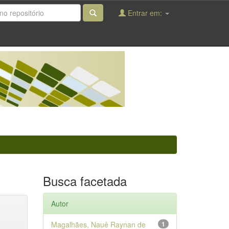
Entrar em:
Busca facetada
Autor
Magalhães, Nauê Raynan de
1