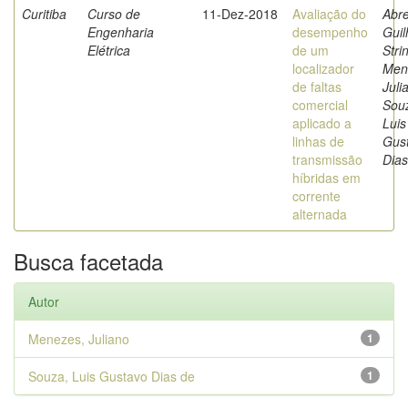
Curitiba
Curso de
11-Dez-2018
Avaliação do
Abre
Engenharia
desempenho
Gui
Elétrica
de um
Stri
localizador
Men
de faltas
Juli
comercial
Sou
aplicado a
Luis
linhas de
Gus
transmissão
Dias
híbridas em
corrente
alternada
Busca facetada
Autor
Menezes, Juliano
1
Souza, Luis Gustavo Dias de
1