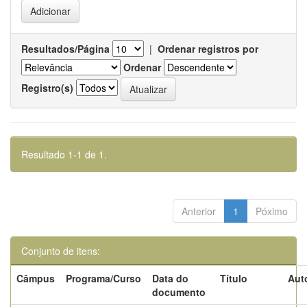
Resultados/Página
|
Ordenar registros por
Ordenar
Registro(s)
Resultado 1-1 de 1.
Anterior
1
Póximo
Conjunto de itens:
Câmpus
Programa/Curso
Data do
Título
Aut
documento