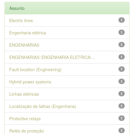
Assunto
Electric lines
1
Engenharia elétrica
1
ENGENHARIAS
1
ENGENHARIAS::ENGENHARIA ELETRICA:...
1
Fault location (Engineering)
1
Hybrid power systems
1
Linhas elétricas
1
Localização de falhas (Engenharia)
1
Protective relays
1
Relés de proteção
1