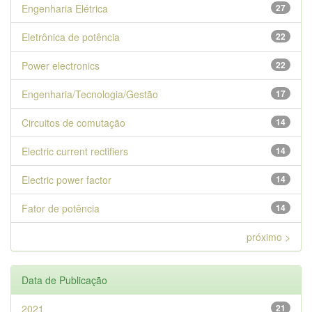
Engenharia Elétrica
27
Eletrônica de potência
22
Power electronics
22
Engenharia/Tecnologia/Gestão
17
Circuitos de comutação
14
Electric current rectifiers
14
Electric power factor
14
Fator de potência
14
próximo >
Data de Publicação
2021
21