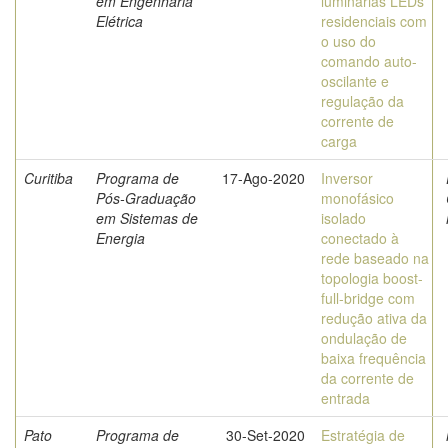
em Engenharia
luminárias LEDs
Elétrica
residenciais com
o uso do
comando auto-
oscilante e
regulação da
corrente de
carga
Curitiba
Programa de
17-Ago-2020
Inversor
Pós-Graduação
monofásico
em Sistemas de
isolado
Energia
conectado à
rede baseado na
topologia boost-
full-bridge com
redução ativa da
ondulação de
baixa frequência
da corrente de
entrada
Pato
Programa de
30-Set-2020
Estratégia de