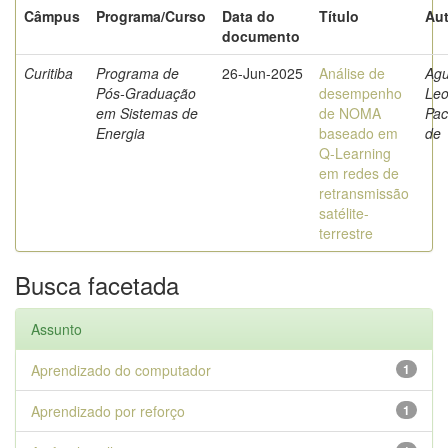
Câmpus
Programa/Curso
Data do
Título
Aut
documento
Curitiba
Programa de
26-Jun-2025
Análise de
Agu
Pós-Graduação
desempenho
Leo
em Sistemas de
de NOMA
Pa
Energia
baseado em
de
Q-Learning
em redes de
retransmissão
satélite-
terrestre
Busca facetada
Assunto
Aprendizado do computador
1
Aprendizado por reforço
1