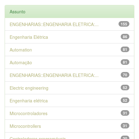
Assunto
ENGENHARIAS::ENGENHARIA ELETRICA:...
155
Engenharia Elétrica
86
Automation
81
Automação
81
ENGENHARIAS::ENGENHARIA ELETRICA:...
70
Electric engineering
52
Engenharia elétrica
52
Microcontroladores
31
Microcontrollers
31
Controladores programáveis
30