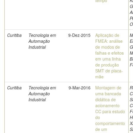
tempo
K
G
A
P
O
Curitiba
Tecnologia em
9-Dez-2015
Aplicação de
M
Automação
FMEA: análise
E
Industrial
de modos de
G
falhas e efeitos
M
em uma linha
B
de produção
F
SMT de placa-
mãe
Curitiba
Tecnologia em
9-Mar-2016
Montagem de
R
Automação
uma bancada
C
Industrial
didática de
S
acionamento
C
CC para estudo
F
do
H
comportamento
X
de um
S