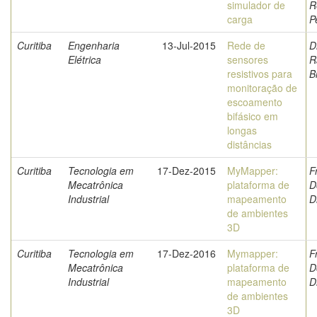
simulador de
R
carga
P
Curitiba
Engenharia
13-Jul-2015
Rede de
D
Elétrica
sensores
R
resistivos para
B
monitoração de
escoamento
bifásico em
longas
distâncias
Curitiba
Tecnologia em
17-Dez-2015
MyMapper:
F
Mecatrônica
plataforma de
D
Industrial
mapeamento
D
de ambientes
3D
Curitiba
Tecnologia em
17-Dez-2016
Mymapper:
F
Mecatrônica
plataforma de
D
Industrial
mapeamento
D
de ambientes
3D