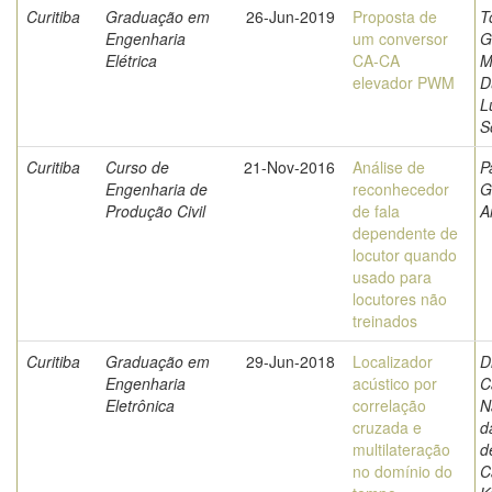
Curitiba
Graduação em
26-Jun-2019
Proposta de
T
Engenharia
um conversor
G
Elétrica
CA-CA
M
elevador PWM
D
L
S
Curitiba
Curso de
21-Nov-2016
Análise de
P
Engenharia de
reconhecedor
G
Produção Civil
de fala
A
dependente de
locutor quando
usado para
locutores não
treinados
Curitiba
Graduação em
29-Jun-2018
Localizador
D
Engenharia
acústico por
C
Eletrônica
correlação
N
cruzada e
d
multilateração
d
no domínio do
C