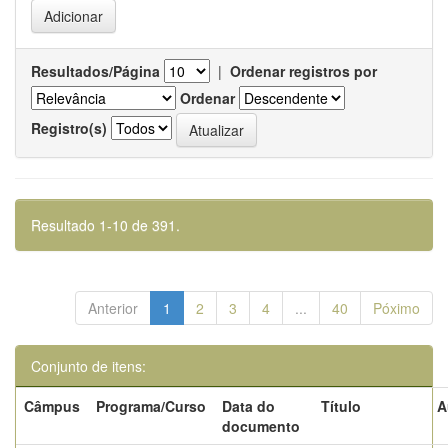
Resultados/Página
|
Ordenar registros por
Ordenar
Registro(s)
Resultado 1-10 de 391.
Anterior
1
2
3
4
...
40
Póximo
Conjunto de itens:
Câmpus
Programa/Curso
Data do
Título
A
documento