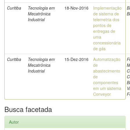
Curitiba
Tecnologia em
18-Nov-2016
Implementação
B
Mecatrônica
de sistema de
B
Industrial
telemetria dos
pontos de
entregas de
uma
concessionária
de gás
Curitiba
Tecnologia em
15-Dez-2016
Automatização
F
Mecatrônica
de
M
Industrial
abastecimento
C
de
C
componentes
B
em um sistema
V
Conveyor
F
Busca facetada
Autor