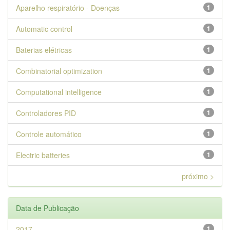
Aparelho respiratório - Doenças
1
Automatic control
1
Baterias elétricas
1
Combinatorial optimization
1
Computational intelligence
1
Controladores PID
1
Controle automático
1
Electric batteries
1
próximo >
Data de Publicação
2017
1