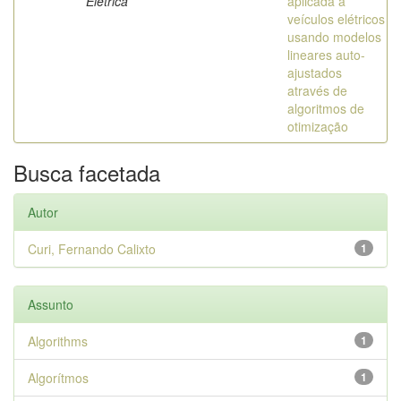
Elétrica
aplicada a
veículos elétricos
usando modelos
lineares auto-
ajustados
através de
algoritmos de
otimização
Busca facetada
Autor
Curi, Fernando Calixto
1
Assunto
Algorithms
1
Algorítmos
1