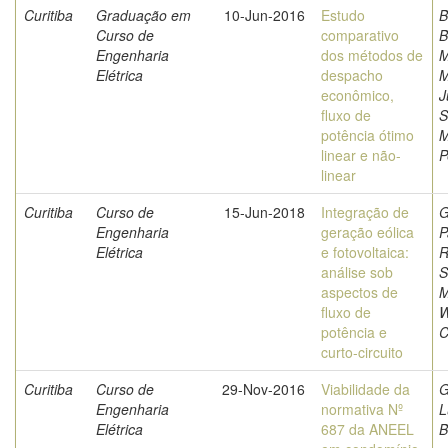
Curitiba
Graduação em
10-Jun-2016
Estudo
B
Curso de
comparativo
B
Engenharia
dos métodos de
M
Elétrica
despacho
M
econômico,
J
fluxo de
S
potência ótimo
M
linear e não-
P
linear
Curitiba
Curso de
15-Jun-2018
Integração de
G
Engenharia
geração eólica
P
Elétrica
e fotovoltaica:
R
análise sob
S
aspectos de
M
fluxo de
W
potência e
C
curto-circuito
Curitiba
Curso de
29-Nov-2016
Viabilidade da
G
Engenharia
normativa Nº
L
Elétrica
687 da ANEEL
B