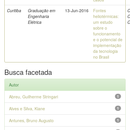
Curitiba
Graduação em
13-Jun-2016
Fontes
C
Engenharia
heliotérmicas:
C
Elétrica
um estudo
C
sobre o
funcionamento
e o potencial de
implementação
da tecnologia
no Brasil
Busca facetada
Autor
Abreu, Guilherme Stringari
1
Alves e Silva, Kiane
1
Antunes, Bruno Augusto
1