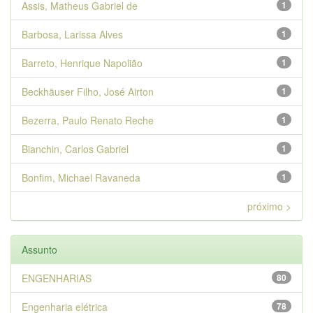
Assis, Matheus Gabriel de
1
Barbosa, Larissa Alves
1
Barreto, Henrique Napolião
1
Beckhäuser Filho, José Airton
1
Bezerra, Paulo Renato Reche
1
Bianchin, Carlos Gabriel
1
Bonfim, Michael Ravaneda
1
próximo >
Assunto
ENGENHARIAS
80
Engenharia elétrica
78