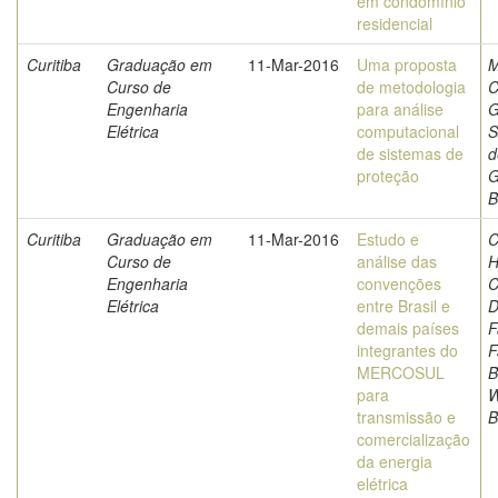
em condomínio
residencial
Curitiba
Graduação em
11-Mar-2016
Uma proposta
M
Curso de
de metodologia
C
Engenharia
para análise
G
Elétrica
computacional
S
de sistemas de
d
proteção
G
B
Curitiba
Graduação em
11-Mar-2016
Estudo e
C
Curso de
análise das
H
Engenharia
convenções
C
Elétrica
entre Brasil e
D
demais países
F
integrantes do
F
MERCOSUL
B
para
W
transmissão e
B
comercialização
da energia
elétrica