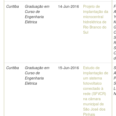
Curitiba
Graduação em
14-Jun-2016
Projeto de
F
Curso de
implantação da
A
Engenharia
microcentral
Y
Elétrica
hidrelétrica de
K
Rio Branco do
G
Sul
C
S
R
S
O
d
Curitiba
Graduação em
15-Jun-2016
Estudo de
S
Curso de
implantação de
A
Engenharia
um sistema
P
Elétrica
fotovoltaico
S
conectado à
L
rede (SFVCR)
N
na câmara
municipal de
São José dos
Pinhais