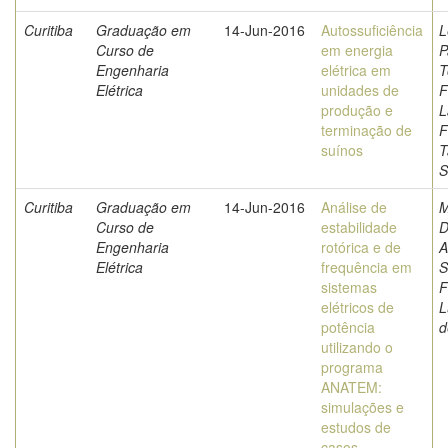
Curitiba
Graduação em
14-Jun-2016
Autossuficiência
L
Curso de
em energia
P
Engenharia
elétrica em
T
Elétrica
unidades de
F
produção e
L
terminação de
F
suínos
T
S
Curitiba
Graduação em
14-Jun-2016
Análise de
M
Curso de
estabilidade
D
Engenharia
rotórica e de
A
Elétrica
frequência em
S
sistemas
F
elétricos de
L
potência
d
utilizando o
programa
ANATEM:
simulações e
estudos de
casos