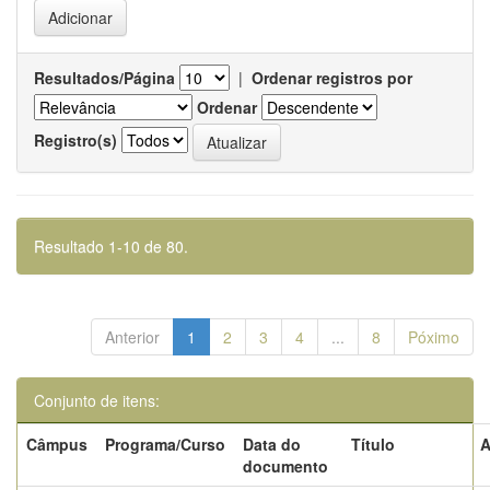
Resultados/Página
|
Ordenar registros por
Ordenar
Registro(s)
Resultado 1-10 de 80.
Anterior
1
2
3
4
...
8
Póximo
Conjunto de itens:
Câmpus
Programa/Curso
Data do
Título
A
documento