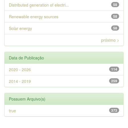
Distributed generation of electri...
58
Renewable energy sources
58
Solar energy
58
próximo >
Data de Publicação
2020 - 2026
114
2014 - 2019
259
Possuem Arquivo(s)
true
373