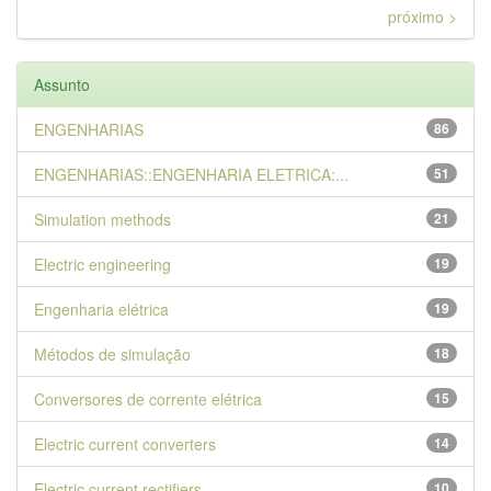
próximo >
Assunto
ENGENHARIAS
86
ENGENHARIAS::ENGENHARIA ELETRICA:...
51
Simulation methods
21
Electric engineering
19
Engenharia elétrica
19
Métodos de simulação
18
Conversores de corrente elétrica
15
Electric current converters
14
Electric current rectifiers
10