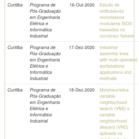
Curitiba
Programa de
16-Out-2020
Estudo de
Pós-Graduação
retificadores
em Engenharia
monofásicos
Elétrica e
modulares ISOS
Informática
baseados no
Industrial
conversor flyback
Curitiba
Programa de
17-Dez-2020
Industrial
Pós-Graduação
assembly lines
em Engenharia
with multi-operated
Elétrica e
workstations:
Informática
applications and
Industrial
methods
Curitiba
Programa de
18-Dez-2020
Metaheurística
Pós-Graduação
variable
em Engenharia
neighborhood
Elétrica e
search (VNS) e
Informática
variable
Industrial
neighborhood
descent (VND)
aplicada na