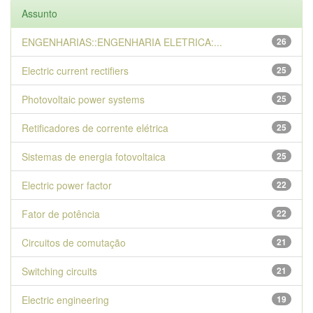
Assunto
ENGENHARIAS::ENGENHARIA ELETRICA:...
26
Electric current rectifiers
25
Photovoltaic power systems
25
Retificadores de corrente elétrica
25
Sistemas de energia fotovoltaica
25
Electric power factor
22
Fator de potência
22
Circuitos de comutação
21
Switching circuits
21
Electric engineering
19