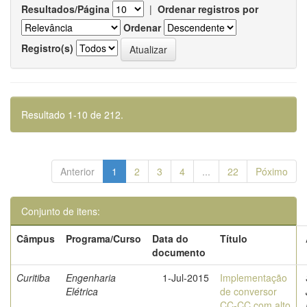
Resultados/Página
|
Ordenar registros por
Ordenar
Registro(s)
Resultado 1-10 de 212.
Anterior
1
2
3
4
...
22
Póximo
Conjunto de itens:
Câmpus
Programa/Curso
Data do
Título
documento
Curitiba
Engenharia
1-Jul-2015
Implementação
Elétrica
de conversor
CC-CC com alto