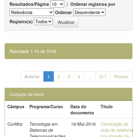
Resultados/Página
|
Ordenar registros por
Ordenar
Registro(s)
Resultado 1-10 de 3105.
Anterior
1
2
3
4
...
311
Póximo
Conjunto de itens:
Câmpus
Programa/Curso
Data do
Título
documento
Curitiba
Tecnologia em
19-Mai-2016
Otimização da
Sistemas de
rede de telefonia
Telecomunicações
fixa através da