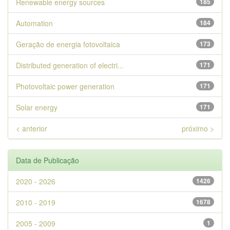
Renewable energy sources
185
Automation
184
Geração de energia fotovoltaica
173
Distributed generation of electri...
171
Photovoltaic power generation
171
Solar energy
171
< anterior
próximo >
Data de Publicação
2020 - 2026
1426
2010 - 2019
1678
2005 - 2009
1