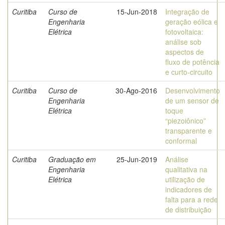
Curitiba
Curso de
15-Jun-2018
Integração de
Engenharia
geração eólica e
Elétrica
fotovoltaica:
análise sob
aspectos de
fluxo de potência
e curto-circuito
Curitiba
Curso de
30-Ago-2016
Desenvolvimento
Engenharia
de um sensor de
Elétrica
toque
“piezoiônico”
transparente e
conformal
Curitiba
Graduação em
25-Jun-2019
Análise
Engenharia
qualitativa na
Elétrica
utilização de
indicadores de
falta para a rede
de distribuição