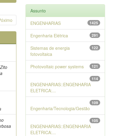
Assunto
Póximo
ENGENHARIAS
1425
Engenharia Elétrica
291
Sistemas de energia
122
)
fotovoltaica
Photovoltaic power systems
121
Zito
da
114
ENGENHARIAS::ENGENHARIA
ELETRICA:...
109
Engenharia/Tecnologia/Gestão
s
no
105
arbosa
ENGENHARIAS::ENGENHARIA
ELETRICA:...