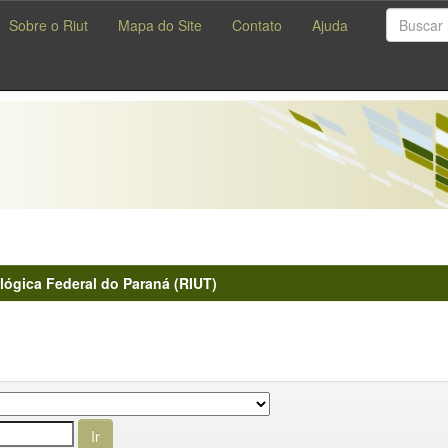
Sobre o Riut
Mapa do Site
Contato
Ajuda
lógica Federal do Paraná (RIUT)