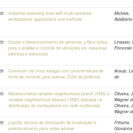
20
Industrial assembly lines with multi-operated
Michels,
workstations: applications and methods
Adalberto
20
Estudo e desenvolvimento de sensores a fibra óptica
Linessio,
para a análise e controle de vibrações em máquinas
Pomorski
elétricas e estruturas
20
Conversor de único estágio com características de
Araujo, Le
fonte de corrente para acionar LEDs de potência
de
20
Metaheurística variable neighborhood search (VNS) e
Oliveira, 
variable neighborhood descent (VND) aplicada na
Wagner d
distribuição de combustíveis em rede multimodal
Oliveira, 
Wagner d
20
Lopofly: técnica de otimização de localização e
Fritsche,
posicionamento para redes aéreas
Giovanna