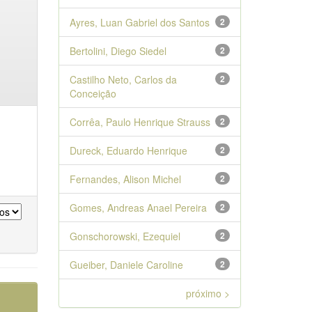
Ayres, Luan Gabriel dos Santos
2
Bertolini, Diego Siedel
2
Castilho Neto, Carlos da
2
Conceição
Corrêa, Paulo Henrique Strauss
2
Dureck, Eduardo Henrique
2
Fernandes, Alison Michel
2
Gomes, Andreas Anael Pereira
2
Gonschorowski, Ezequiel
2
Gueiber, Daniele Caroline
2
próximo >