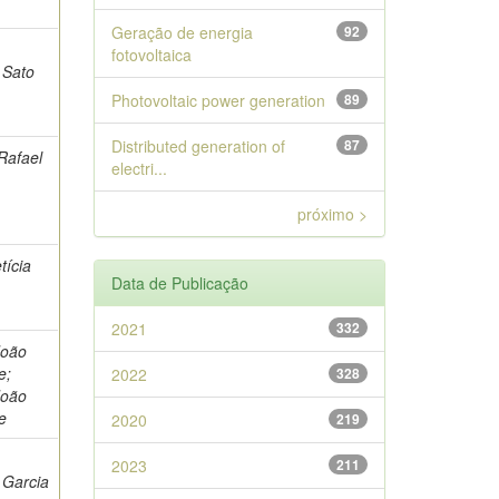
Geração de energia
92
fotovoltaica
 Sato
Photovoltaic power generation
89
Distributed generation of
87
 Rafael
electri...
próximo >
tícia
Data de Publicação
2021
332
João
e;
2022
328
João
e
2020
219
2023
211
 Garcia