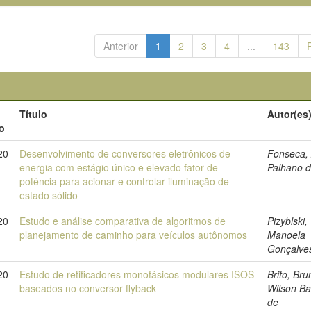
Anterior
1
2
3
4
...
143
Título
Autor(es
o
20
Desenvolvimento de conversores eletrônicos de
Fonseca, 
energia com estágio único e elevado fator de
Palhano 
potência para acionar e controlar iluminação de
estado sólido
20
Estudo e análise comparativa de algoritmos de
Pizyblski,
planejamento de caminho para veículos autônomos
Manoela
Gonçalve
20
Estudo de retificadores monofásicos modulares ISOS
Brito, Bru
baseados no conversor flyback
Wilson B
de