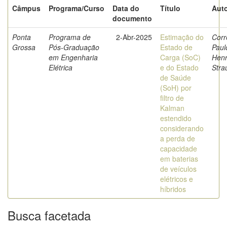
Câmpus
Programa/Curso
Data do
Título
Auto
documento
Ponta
Programa de
2-Abr-2025
Estimação do
Corr
Grossa
Pós-Graduação
Estado de
Paul
em Engenharia
Carga (SoC)
Henr
Elétrica
e do Estado
Stra
de Saúde
(SoH) por
filtro de
Kalman
estendido
considerando
a perda de
capacidade
em baterias
de veículos
elétricos e
híbridos
Busca facetada