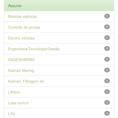
Assunto
Baterias elétricas
1
Controle de perdas
1
Electric vehicles
1
Engenharia/Tecnologia/Gestão
1
ENGENHARIAS
1
Kalman filtering
1
Kalman, Filtragem de
1
Lithium
1
Loss control
1
Lítio
1