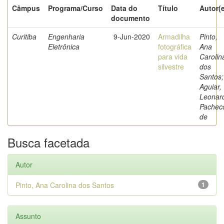
Câmpus
Programa/Curso
Data do
Título
Autor(
documento
Curitiba
Engenharia
9-Jun-2020
Armadilha
Pinto,
Eletrônica
fotográfica
Ana
para vida
Carolin
silvestre
dos
Santos;
Aguiar,
Leonar
Pachec
de
Busca facetada
Autor
Pinto, Ana Carolina dos Santos
1
Assunto