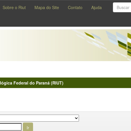
Sobre o Riut
Mapa do Site
Contato
Ajuda
lógica Federal do Paraná (RIUT)