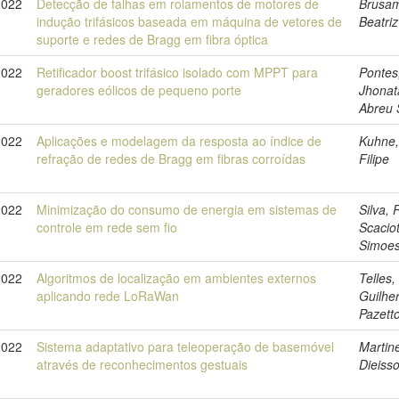
2022
Detecção de falhas em rolamentos de motores de
Brusam
indução trifásicos baseada em máquina de vetores de
Beatriz
suporte e redes de Bragg em fibra óptica
2022
Retificador boost trifásico isolado com MPPT para
Pontes
geradores eólicos de pequeno porte
Jhonat
Abreu 
2022
Aplicações e modelagem da resposta ao índice de
Kuhne,
refração de redes de Bragg em fibras corroídas
Filipe
2022
Minimização do consumo de energia em sistemas de
Silva, 
controle em rede sem fio
Scacio
Simoes
2022
Algoritmos de localização em ambientes externos
Telles,
aplicando rede LoRaWan
Guilhe
Pazett
2022
Sistema adaptativo para teleoperação de basemóvel
Martinel
através de reconhecimentos gestuais
Dieiss