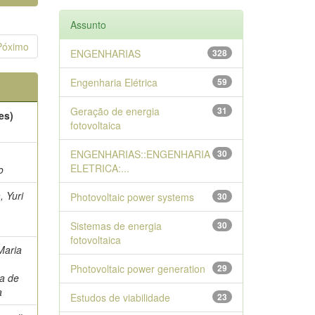
Assunto
Póximo
ENGENHARIAS
328
Engenharia Elétrica
59
Geração de energia
31
es)
fotovoltaica
ENGENHARIAS::ENGENHARIA
30
,
ELETRICA:...
o
, Yuri
Photovoltaic power systems
30
o
Sistemas de energia
30
fotovoltaica
Maria
a
Photovoltaic power generation
29
a de
a
Estudos de viabilidade
23