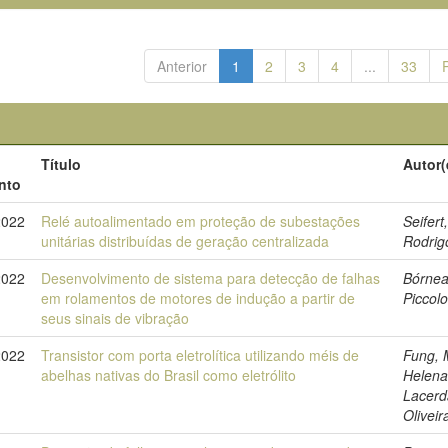
Anterior
1
2
3
4
...
33
Título
Autor(
nto
2022
Relé autoalimentado em proteção de subestações
Seifert
unitárias distribuídas de geração centralizada
Rodrig
2022
Desenvolvimento de sistema para detecção de falhas
Bórnea
em rolamentos de motores de indução a partir de
Piccol
seus sinais de vibração
2022
Transistor com porta eletrolítica utilizando méis de
Fung, 
abelhas nativas do Brasil como eletrólito
Helen
Lacerd
Oliveir