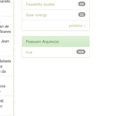
arello,
Feasibility studies
23
Solar energy
23
,
próximo >
an de
Soares
 Jean
Possuem Arquivo(s)
true
328
Rafaela
ta
 da
rme
o
li,
on