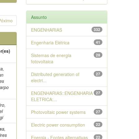
Assunto
Póximo
ENGENHARIAS
332
Engenharia Elétrica
41
r(es)
Sistemas de energia
28
fotovoltaica
a,
Distributed generation of
27
an
electri...
es
carpo
ENGENHARIAS::ENGENHARIA
27
ELETRICA:...
ro,
el
Photovoltaic power systems
27
gi
Electric power consumption
22
wa,
res
Energia - Fontes alternativas
22