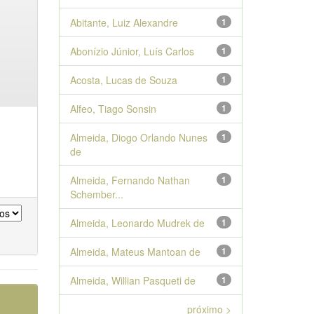
Abitante, Luiz Alexandre
1
Abonízio Júnior, Luís Carlos
1
Acosta, Lucas de Souza
1
Alfeo, Tiago Sonsin
1
Almeida, Diogo Orlando Nunes
1
de
Almeida, Fernando Nathan
1
Schember...
Almeida, Leonardo Mudrek de
1
Almeida, Mateus Mantoan de
1
Almeida, Willian Pasqueti de
1
próximo >