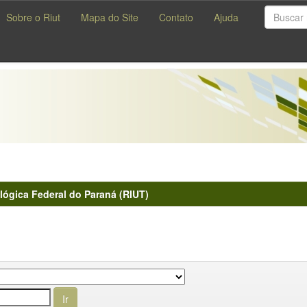
Sobre o Riut
Mapa do Site
Contato
Ajuda
lógica Federal do Paraná (RIUT)