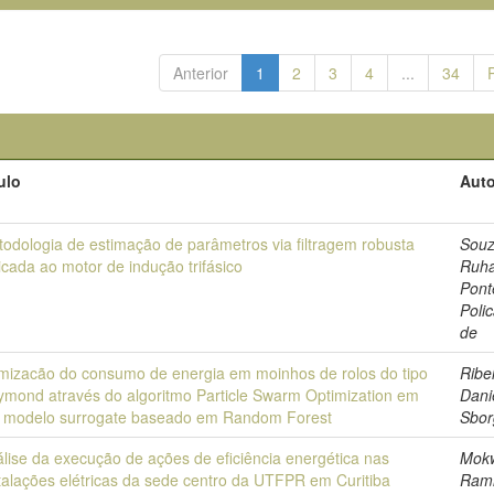
Anterior
1
2
3
4
...
34
ulo
Auto
odologia de estimação de parâmetros via filtragem robusta
Souz
icada ao motor de indução trifásico
Ruh
Pont
Poli
de
mizacão do consumo de energia em moinhos de rolos do tipo
Ribei
mond através do algoritmo Particle Swarm Optimization em
Dani
 modelo surrogate baseado em Random Forest
Sbor
lise da execução de ações de eficiência energética nas
Mok
talações elétricas da sede centro da UTFPR em Curitiba
Rami