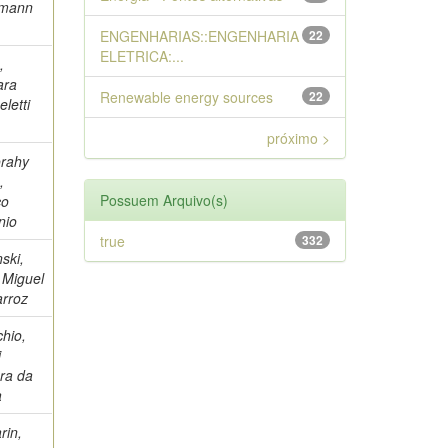
rmann
ENGENHARIAS::ENGENHARIA
22
ELETRICA:...
,
ara
Renewable energy sources
22
letti
próximo >
orahy
,
Possuem Arquivo(s)
co
nio
true
332
nski,
l Miguel
rroz
hio,
i
ra da
a
rin,