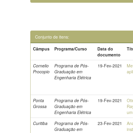
Conjunto de itens:
Câmpus
Programa/Curso
Data do
Tít
documento
Cornelio
Programa de Pós-
19-Fev-2021
Met
Procopio
Graduação em
apl
Engenharia Elétrica
Ponta
Programa de Pós-
19-Fev-2021
Oti
Grossa
Graduação em
Ray
Engenharia Elétrica
um
Curitiba
Programa de Pós-
23-Fev-2021
Aná
Graduação em
ins