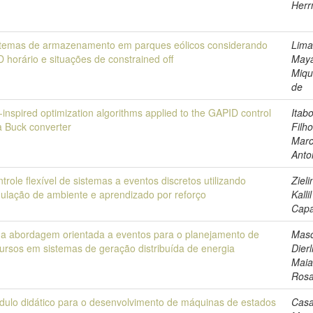
Her
stemas de armazenamento em parques eólicos considerando
Lima
 horário e situações de constrained off
May
Mique
de
-inspired optimization algorithms applied to the GAPID control
Itab
a Buck converter
Filho
Mar
Anto
trole flexível de sistemas a eventos discretos utilizando
Zieli
ulação de ambiente e aprendizado por reforço
Kalli
Capa
a abordagem orientada a eventos para o planejamento de
Masc
ursos em sistemas de geração distribuída de energia
Dierl
Maia
Ros
ulo didático para o desenvolvimento de máquinas de estados
Casa