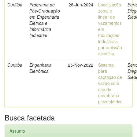
Curitiba
Programa de
28-Jun-2024
Localização
Berto
Pós-Graduação
zonal e
Dieg
em Engenharia
linear de
Sied
Elétrica e
vazamentos
Informática
em
Industrial
tubulações
industriais
por emissão
acústica
Curitiba
Engenharia
25-Nov-2022
Sistema
Berto
Eletrônica
para
Dieg
captação de
Sied
vazão com
uso de
membrana
piezoelétrica
Busca facetada
Assunto