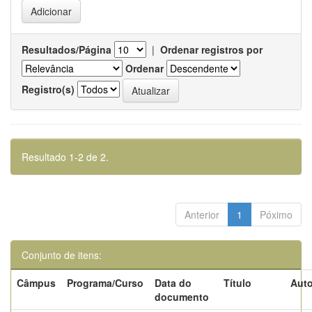
Resultados/Página
|
Ordenar registros por
Ordenar
Registro(s)
Resultado 1-2 de 2.
Anterior
1
Póximo
Conjunto de itens:
Câmpus
Programa/Curso
Data do
Título
Auto
documento