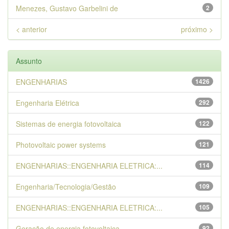
Menezes, Gustavo Garbelini de
2
< anterior
próximo >
Assunto
ENGENHARIAS
1426
Engenharia Elétrica
292
Sistemas de energia fotovoltaica
122
Photovoltaic power systems
121
ENGENHARIAS::ENGENHARIA ELETRICA:...
114
Engenharia/Tecnologia/Gestão
109
ENGENHARIAS::ENGENHARIA ELETRICA:...
105
Geração de energia fotovoltaica
92