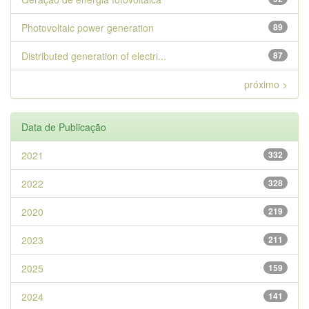
Photovoltaic power generation
89
Distributed generation of electri...
87
próximo >
Data de Publicação
2021
332
2022
328
2020
219
2023
211
2025
159
2024
141