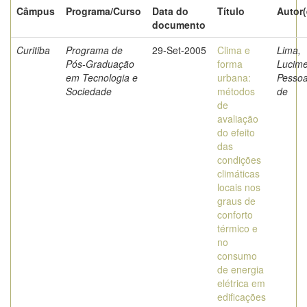
Câmpus
Programa/Curso
Data do
Título
Autor(
documento
Curitiba
Programa de
29-Set-2005
Clima e
Lima,
Pós-Graduação
forma
Lucime
em Tecnologia e
urbana:
Pesso
Sociedade
métodos
de
de
avaliação
do efeito
das
condições
climáticas
locais nos
graus de
conforto
térmico e
no
consumo
de energia
elétrica em
edificações