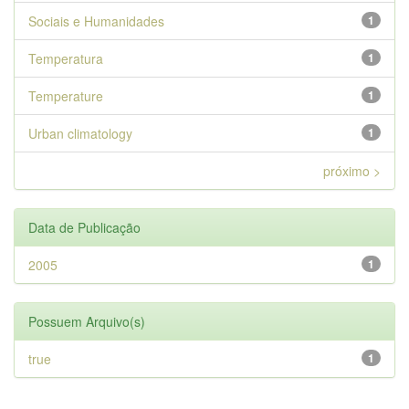
Sociais e Humanidades
1
Temperatura
1
Temperature
1
Urban climatology
1
próximo >
Data de Publicação
2005
1
Possuem Arquivo(s)
true
1