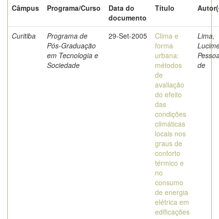
Câmpus
Programa/Curso
Data do
Título
Autor(
documento
Curitiba
Programa de
29-Set-2005
Clima e
Lima,
Pós-Graduação
forma
Lucime
em Tecnologia e
urbana:
Pesso
Sociedade
métodos
de
de
avaliação
do efeito
das
condições
climáticas
locais nos
graus de
conforto
térmico e
no
consumo
de energia
elétrica em
edificações