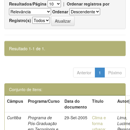
Resultados/Página
|
Ordenar registros por
Ordenar
Registro(s)
Resultado 1-1 de 1.
Anterior
1
Póximo
Conjunto de itens:
Câmpus
Programa/Curso
Data do
Título
Autor(
documento
Curitiba
Programa de
29-Set-2005
Clima e
Lima,
Pós-Graduação
forma
Lucime
em Tecnologia e
urbana:
Pesso