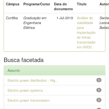
Câmpus
Programa/Curso
Data do
Título
Autor
documento
Curitiba
Graduação em
1-Jul-2019
Análise de
Santa
Engenharia
viabilidade
Leona
Elétrica
para
Batist
implantação
de linhas
transmissão
em HVDC
Busca facetada
Assunto
Electric power distribution - Hig...
1
Electric power systems
1
Electric power transmission
1